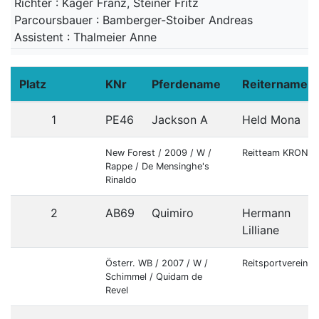
Richter : Kager Franz, Steiner Fritz
Parcoursbauer : Bamberger-Stoiber Andreas
Assistent : Thalmeier Anne
Platz
KNr
Pferdename
Reitername
1
PE46
Jackson A
Held Mona
New Forest / 2009 / W /
Reitteam KRONB
Rappe / De Mensinghe's
Rinaldo
2
AB69
Quimiro
Hermann
Lilliane
Österr. WB / 2007 / W /
Reitsportverein L
Schimmel / Quidam de
Revel