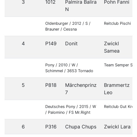
3
1012
Palmira Balira
Pohn Fanni
N
Oldenburger / 2012 / S /
Reitclub Pischi K
Brauner / Cessna
4
P149
Donit
Zwickl
Samea
Pony / 2010 / W /
Team Semper Sal
Schimmel / 3653 Tornado
5
P818
Märchenprinz
Brammertz
7
Leo
Deutsches Pony / 2015 / W
Reitclub Gut Kro
/ Palomino / FS Mr.Right
6
P316
Chupa Chups
Zwickl Lara