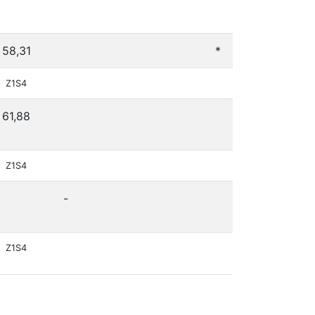
58,31
*
Z1S4
61,88
Z1S4
-
Z1S4