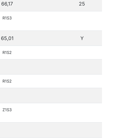
66,17
25
R1S3
65,01
Y
R1S2
R1S2
Z1S3