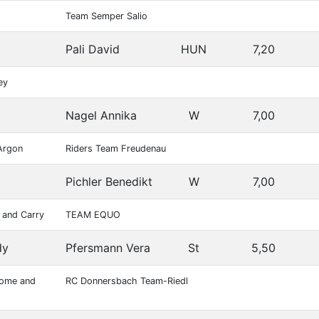
Team Semper Salio
Pali David
HUN
7,20
ey
Nagel Annika
W
7,00
 Argon
Riders Team Freudenau
Pichler Benedikt
W
7,00
h and Carry
TEAM EQUO
dy
Pfersmann Vera
St
5,50
Come and
RC Donnersbach Team-Riedl