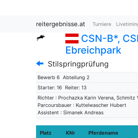
reitergebnisse.at
Turniere
Livetimi
CSN-B*, CSN
Ebreichpark
Stilspringprüfung
Bewerb 6
Abteilung 2
Starter: 16
Reiter: 13
Richter : Prochazka Karin Verena, Schmitz 
Parcoursbauer : Kuttelwascher Hubert
Assistent : Simanek Andreas
Platz
KNr
Pferdename