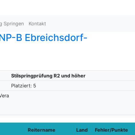
ng Springen
Kontakt
P-B Ebreichsdorf-
Stilspringprüfung R2 und höher
Platziert: 5
Vera
Reitername
Land
Fehler/Punkte