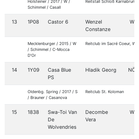
Holsteiner / 2017 / W /
Reitstall Schloß Karnabrunn
Schimmel / Casall
13
1P08
Castor 6
Wenzel
W
Constanze
Mecklenburger / 2015 / W
Reitclub im Sacré Coeur, Wi
/ Schimmel / C-Mocca
D'Or
14
1Y09
Casa Blue
Hladik Georg
NÖ
PS
Oldenbg. Spring / 2017 / S
Reitclub St. Koloman
/ Brauner / Casanova
15
1838
Swa-Toi Van
Decombe
W
De
Vera
Wolvendries