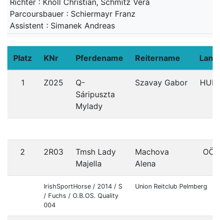
Richter : Knoll Christian, Schmitz Vera
Parcoursbauer : Schiermayr Franz
Assistent : Simanek Andreas
Platz
KNr
Pferdename
Reitername
Land
1
Z025
Q-
Szavay Gabor
HUN
Sáripuszta
Mylady
2
2R03
Tmsh Lady
Machova
OÖ
Majella
Alena
IrishSportHorse / 2014 / S
Union Reitclub Pelmberg
/ Fuchs / O.B.OS. Quality
004