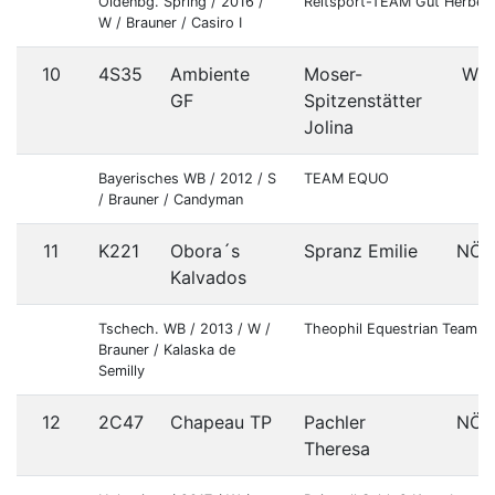
Oldenbg. Spring / 2016 /
Reitsport-TEAM Gut Herbers
W / Brauner / Casiro I
10
4S35
Ambiente
Moser-
W
GF
Spitzenstätter
Jolina
Bayerisches WB / 2012 / S
TEAM EQUO
/ Brauner / Candyman
11
K221
Obora´s
Spranz Emilie
NÖ
Kalvados
Tschech. WB / 2013 / W /
Theophil Equestrian Team
Brauner / Kalaska de
Semilly
12
2C47
Chapeau TP
Pachler
NÖ
Theresa