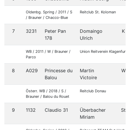
Oldenbg. Spring / 2011 / S
Reitclub St. Koloman
/ Brauner / Chacco-Blue
7
3231
Peter Pan
Domaingo
K
178
Ulrich
WB / 2011 / W / Brauner /
Union Reitverein Klagenfurt
Parco
8
A029
Princesse du
Martin
W
Balou
Victoire
Österr. WB / 2018 / S /
Reitclub Donau
Brauner / Balou du Rouet
9
1132
Claudio 31
Überbacher
St
Miriam