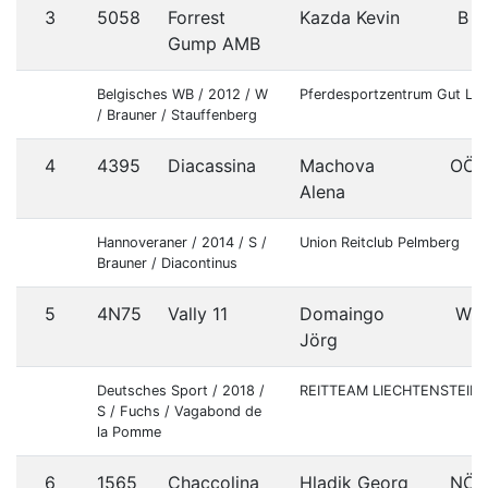
3
5058
Forrest
Kazda Kevin
B
Gump AMB
Belgisches WB / 2012 / W
Pferdesportzentrum Gut Le
/ Brauner / Stauffenberg
4
4395
Diacassina
Machova
OÖ
Alena
Hannoveraner / 2014 / S /
Union Reitclub Pelmberg
Brauner / Diacontinus
5
4N75
Vally 11
Domaingo
W
Jörg
Deutsches Sport / 2018 /
REITTEAM LIECHTENSTEIN
S / Fuchs / Vagabond de
la Pomme
6
1565
Chaccolina
Hladik Georg
NÖ