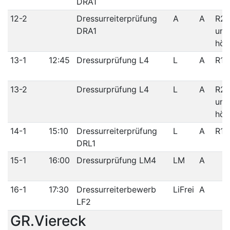
DRA1
12-2
Dressurreiterprüfung
A
A
R2/
DRA1
und
höh
13-1
12:45
Dressurprüfung L4
L
A
R1/
13-2
Dressurprüfung L4
L
A
R2/
und
höh
14-1
15:10
Dressurreiterprüfung
L
A
R1/
DRL1
15-1
16:00
Dressurprüfung LM4
LM
A
16-1
17:30
Dressurreiterbewerb
LiFrei
A
LF2
GR.Viereck