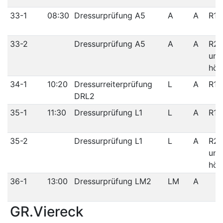
33-1
08:30
Dressurprüfung A5
A
A
R1/
33-2
Dressurprüfung A5
A
A
R2/
und
höh
34-1
10:20
Dressurreiterprüfung
L
A
R1/
DRL2
35-1
11:30
Dressurprüfung L1
L
A
R1/
35-2
Dressurprüfung L1
L
A
R2/
und
höh
36-1
13:00
Dressurprüfung LM2
LM
A
GR.Viereck