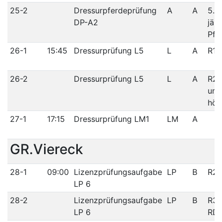
25-2
Dressurpferdeprüfung
A
A
5.-6
DP-A2
jähr
Pfe
26-1
15:45
Dressurprüfung L5
L
A
R1/
26-2
Dressurprüfung L5
L
A
R2/
und
höh
27-1
17:15
Dressurprüfung LM1
LM
A
GR.Viereck
28-1
09:00
Lizenzprüfungsaufgabe
LP
B
R2/
LP 6
28-2
Lizenzprüfungsaufgabe
LP
B
R3/
LP 6
RD