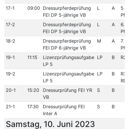
17-1
09:00
Dressurpferdeprüfung
L
A
5 jä
FEI DP 5-jährige VB
Pfe
17-2
Dressurpferdeprüfung
L
A
6. j
FEI DP 5-jährige VB
Pfe
18-2
Dressurpferdeprüfung
M
A
7. j
FEI DP 6-jährige VB
Pfe
19-1
11:15
Lizenzprüfungsaufgabe
LP
B
R2/
LP 5
19-2
Lizenzprüfungsaufgabe
LP
B
R3/
LP 5
RD
20-1
15:20
Dressurprüfung FEI YR
S
B
VB
21-1
17:30
Dressurprüfung FEI
S
B
Inter A
Samstag, 10. Juni 2023