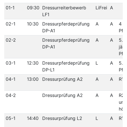
01-1
09:30
Dressurreiterbewerb
LiFrei
A
LF1
02-1
10:30
Dressurpferdeprüfung
A
A
4 jä
DP-A1
Pfe
02-2
Dressurpferdeprüfung
A
A
5.-6
DP-A1
jähr
Pfe
03-1
12:30
Dressurpferdeprüfung
L
A
5. j
DP-L1
Pfe
04-1
13:00
Dressurprüfung A2
A
A
R1/
04-2
Dressurprüfung A2
A
A
R2/
und
höh
05-1
14:40
Dressurprüfung L2
L
A
R1/