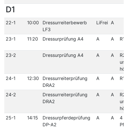
D1
22-1
10:00
Dressurreiterbewerb
LiFrei
A
LF3
23-1
11:20
Dressurprüfung A4
A
A
R1/
23-2
Dressurprüfung A4
A
A
R2/
und
höh
24-1
12:30
Dressurreiterprüfung
A
A
R1/
DRA2
24-2
Dressurreiterprüfung
A
A
R2/
DRA2
und
höh
25-1
14:15
Dressurpferdeprüfung
A
A
4 jä
DP-A2
Pfe