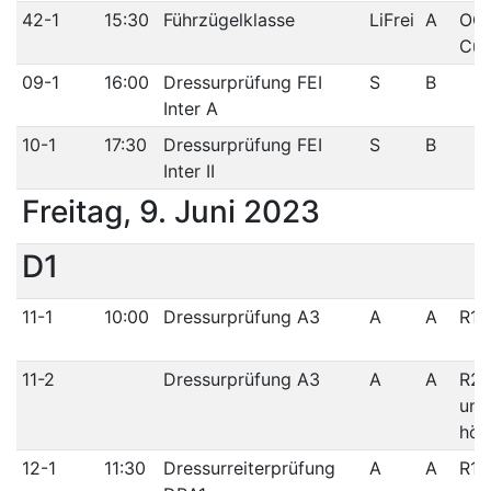
42-1
15:30
Führzügelklasse
LiFrei
A
OÖ 
Cu
09-1
16:00
Dressurprüfung FEI
S
B
Inter A
10-1
17:30
Dressurprüfung FEI
S
B
Inter II
Freitag, 9. Juni 2023
D1
11-1
10:00
Dressurprüfung A3
A
A
R1/
11-2
Dressurprüfung A3
A
A
R2/
und
höh
12-1
11:30
Dressurreiterprüfung
A
A
R1/