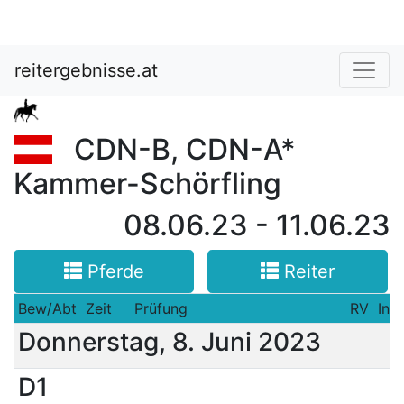
reitergebnisse.at
CDN-B, CDN-A*
Kammer-Schörfling
08.06.23 - 11.06.23
Pferde
Reiter
Bew/Abt
Zeit
Prüfung
RV
Info
Donnerstag, 8. Juni 2023
D1