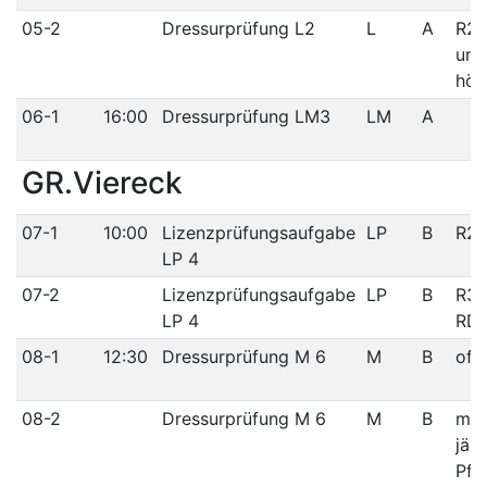
05-2
Dressurprüfung L2
L
A
R2/
und
höh
06-1
16:00
Dressurprüfung LM3
LM
A
GR.Viereck
07-1
10:00
Lizenzprüfungsaufgabe
LP
B
R2/
LP 4
07-2
Lizenzprüfungsaufgabe
LP
B
R3/
LP 4
RD
08-1
12:30
Dressurprüfung M 6
M
B
off
08-2
Dressurprüfung M 6
M
B
max
jähr
Pfe