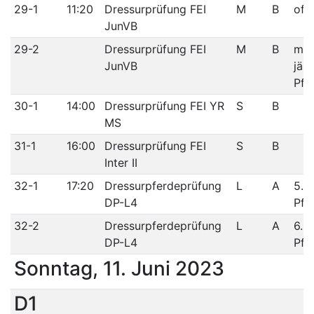
29-1
11:20
Dressurprüfung FEI
M
B
off
JunVB
29-2
Dressurprüfung FEI
M
B
max
JunVB
jähr
Pfe
30-1
14:00
Dressurprüfung FEI YR
S
B
MS
31-1
16:00
Dressurprüfung FEI
S
B
Inter II
32-1
17:20
Dressurpferdeprüfung
L
A
5. j
DP-L4
Pfe
32-2
Dressurpferdeprüfung
L
A
6. j
DP-L4
Pfe
Sonntag, 11. Juni 2023
D1