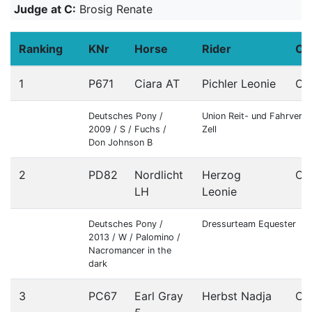
Judge at C:
Brosig Renate
Ranking
KNr
Horse
Rider
Co
1
P671
Ciara AT
Pichler Leonie
OÖ
Deutsches Pony /
Union Reit- und Fahrverei
2009 / S / Fuchs /
Zell
Don Johnson B
2
PD82
Nordlicht
Herzog
OÖ
LH
Leonie
Deutsches Pony /
Dressurteam Equester
2013 / W / Palomino /
Nacromancer in the
dark
3
PC67
Earl Gray
Herbst Nadja
OÖ