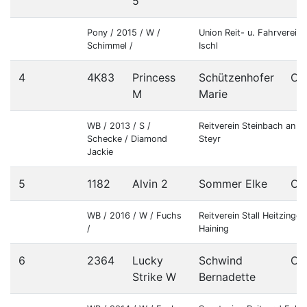
5
Pony / 2015 / W /
Union Reit- u. Fahrverein
Schimmel /
Ischl
4
4K83
Princess
Schützenhofer
OÖ
M
Marie
WB / 2013 / S /
Reitverein Steinbach an d
Schecke / Diamond
Steyr
Jackie
5
1182
Alvin 2
Sommer Elke
OÖ
WB / 2016 / W / Fuchs
Reitverein Stall Heitzinger
/
Haining
6
2364
Lucky
Schwind
OÖ
Strike W
Bernadette