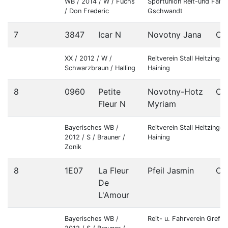
WB / 2014 / W / Fuchs
Sportunion Reit-und Fahrv
/ Don Frederic
Gschwandt
7
3847
Icar N
Novotny Jana
OÖ
XX / 2012 / W /
Reitverein Stall Heitzinger
Schwarzbraun / Halling
Haining
8
0960
Petite
Novotny-Hotz
OÖ
Fleur N
Myriam
Bayerisches WB /
Reitverein Stall Heitzinger
2012 / S / Brauner /
Haining
Zonik
8
1E07
La Fleur
Pfeil Jasmin
OÖ
De
L'Amour
Bayerisches WB /
Reit- u. Fahrverein Greflg