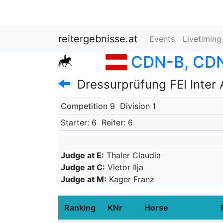
reitergebnisse.at
Events
Livetiming
CDN-B, CDN
Dressurprüfung FEI Inter 
Competition 9
Division 1
Starter: 6
Reiter: 6
Judge at E:
Thaler Claudia
Judge at C:
Vietor Ilja
Judge at M:
Kager Franz
Ranking
KNr
Horse