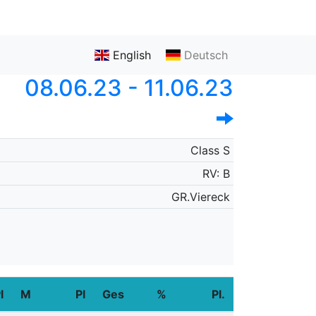
English
Deutsch
08.06.23 - 11.06.23
Class S
RV: B
GR.Viereck
l
M
Pl
Ges
%
Pl.