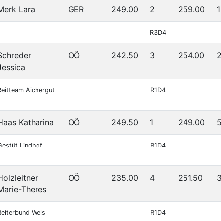
Merk Lara
GER
249.00
2
259.00
1
R3D4
Schreder
OÖ
242.50
3
254.00
Jessica
Reitteam Aichergut
R1D4
Haas Katharina
OÖ
249.50
1
249.00
Gestüt Lindhof
R1D4
Holzleitner
OÖ
235.00
4
251.50
Marie-Theres
Reiterbund Wels
R1D4