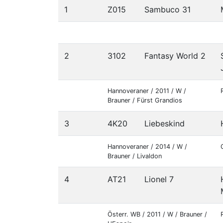
1
Z015
Sambuco 31
2
3102
Fantasy World 2
Hannoveraner / 2011 / W /
Brauner / Fürst Grandios
3
4K20
Liebeskind
Hannoveraner / 2014 / W /
Brauner / Livaldon
4
AT21
Lionel 7
Österr. WB / 2011 / W / Brauner /