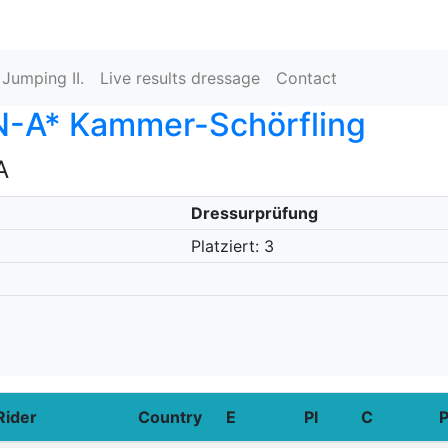
 Jumping II.
Live results dressage
Contact
-A* Kammer-Schörfling
A
Dressurprüfung
Platziert: 3
Rider
Country
E
Pl
C
P