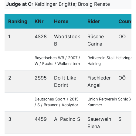
Judge at C:
Keiblinger Brigitta; Brosig Renate
Ranking
KNr
Horse
Rider
Countr
1
4S28
Woodstock
Rüsche
OÖ
B
Carina
Bayerisches WB / 2007 /
Reitverein Stall Heitzinger-
W / Fuchs / Wolkenstern
Haining
2
2S95
Do It Like
Fischleder
OÖ
Dorint
Angel
Deutsches Sport / 2015
Union Reitverein Schloß
/ S / Brauner / Acolydor
Kammer
3
4459
Al Pacino S
Sauerwein
S
Elena