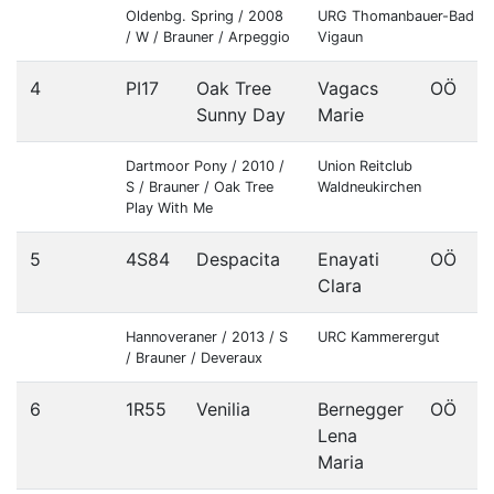
Oldenbg. Spring / 2008
URG Thomanbauer-Bad
/ W / Brauner / Arpeggio
Vigaun
4
PI17
Oak Tree
Vagacs
OÖ
Sunny Day
Marie
Dartmoor Pony / 2010 /
Union Reitclub
S / Brauner / Oak Tree
Waldneukirchen
Play With Me
5
4S84
Despacita
Enayati
OÖ
Clara
Hannoveraner / 2013 / S
URC Kammerergut
/ Brauner / Deveraux
6
1R55
Venilia
Bernegger
OÖ
Lena
Maria