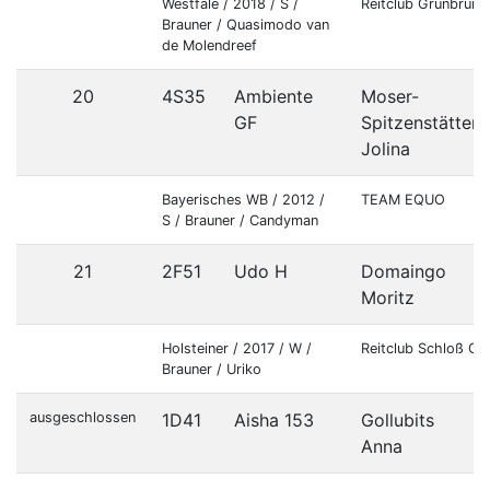
Westfale / 2018 / S /
Reitclub Grünbrunn
Brauner / Quasimodo van
de Molendreef
20
4S35
Ambiente
Moser-
GF
Spitzenstätter
Jolina
Bayerisches WB / 2012 /
TEAM EQUO
S / Brauner / Candyman
21
2F51
Udo H
Domaingo
Moritz
Holsteiner / 2017 / W /
Reitclub Schloß Gu
Brauner / Uriko
ausgeschlossen
1D41
Aisha 153
Gollubits
Anna