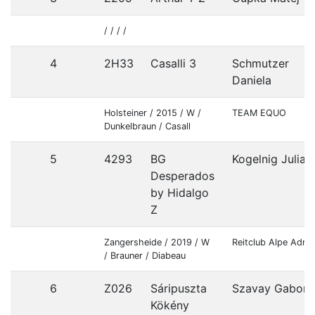
/ / / /
4
2H33
Casalli 3
Schmutzer
Daniela
Holsteiner / 2015 / W /
TEAM EQUO
Dunkelbraun / Casall
5
4293
BG
Kogelnig Julia
Desperados
by Hidalgo
Z
Zangersheide / 2019 / W
Reitclub Alpe Adria
/ Brauner / Diabeau
6
Z026
Sáripuszta
Szavay Gabor
Kökény