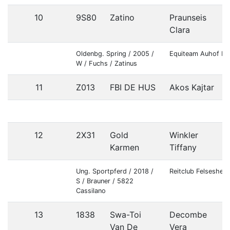
10
9S80
Zatino
Praunseis
Clara
Oldenbg. Spring / 2005 /
Equiteam Auhof Ne
W / Fuchs / Zatinus
11
Z013
FBI DE HUS
Akos Kajtar
12
2X31
Gold
Winkler
Karmen
Tiffany
Ung. Sportpferd / 2018 /
Reitclub Felsesheer
S / Brauner / 5822
Cassilano
13
1838
Swa-Toi
Decombe
Van De
Vera