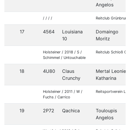
Angelos
/ / / /
Reitclub Grünbrunn
17
4564
Louisiana
Domaingo
10
Moritz
Holsteiner / 2018 / S /
Reitclub Schloß Gu
Schimmel / Untouchable
18
4U80
Claus
Mertal Leonie
Crunchy
Katharina
Holsteiner / 2011 / W /
Reitsportverein La
Fuchs / Carrico
19
2P72
Qachica
Touloupis
Angelos