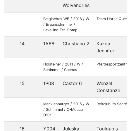
Wolvendries
Belgisches WB / 2018 / W
Team Horse Queen
/ Braunschimmel /
Lavallino Ter Klomp
14
1A66
Christiano 2
Kazda
Jennifer
Holsteiner / 2011 / W /
Pferdesportzentru
Schimmel / Cachas
15
1P08
Castor 6
Wenzel
Constanze
Mecklenburger / 2015 / W
Reitclub im Sacré C
/ Schimmel / C-Mocca
D'Or
16
Y004
Juleska
Touloupis