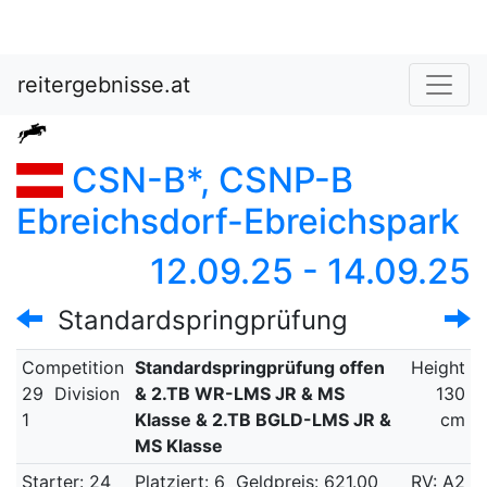
reitergebnisse.at
CSN-B*, CSNP-B
Ebreichsdorf-Ebreichspark
12.09.25 - 14.09.25
Standardspringprüfung
Competition
Standardspringprüfung offen
Height
29
Division
& 2.TB WR-LMS JR & MS
130
1
Klasse & 2.TB BGLD-LMS JR &
cm
MS Klasse
Starter: 24
Platziert: 6
Geldpreis: 621.00
RV: A2