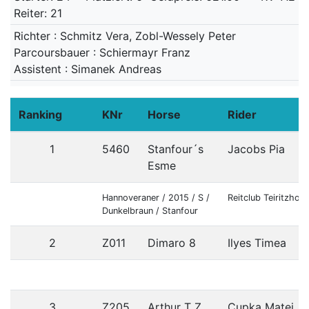
Reiter: 21
Richter : Schmitz Vera, Zobl-Wessely Peter
Parcoursbauer : Schiermayr Franz
Assistent : Simanek Andreas
Ranking
KNr
Horse
Rider
1
5460
Stanfour´s
Jacobs Pia
Esme
Hannoveraner / 2015 / S /
Reitclub Teiritzhof
Dunkelbraun / Stanfour
2
Z011
Dimaro 8
Ilyes Timea
3
Z205
Arthur T Z
Cupka Matej