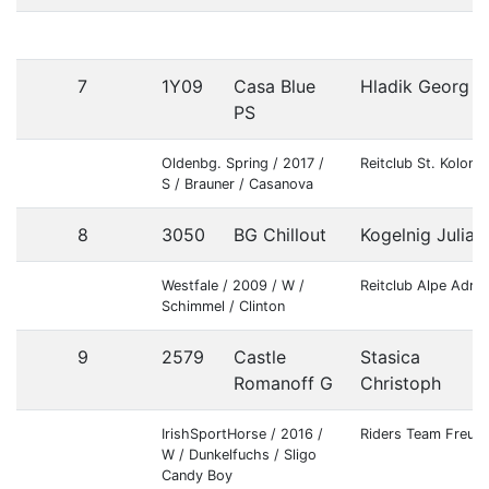
7
1Y09
Casa Blue
Hladik Georg
PS
Oldenbg. Spring / 2017 /
Reitclub St. Koloma
S / Brauner / Casanova
8
3050
BG Chillout
Kogelnig Julia
Westfale / 2009 / W /
Reitclub Alpe Adria
Schimmel / Clinton
9
2579
Castle
Stasica
Romanoff G
Christoph
IrishSportHorse / 2016 /
Riders Team Freud
W / Dunkelfuchs / Sligo
Candy Boy