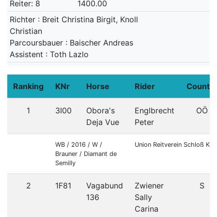
Reiter: 8
1400.00
Richter : Breit Christina Birgit, Knoll
Christian
Parcoursbauer : Baischer Andreas
Assistent : Toth Lazlo
Ranking
KNr
Horse
Rider
Countr
1
3I00
Obora's
Englbrecht
OÖ
Deja Vue
Peter
WB / 2016 / W /
Union Reitverein Schloß Ka
Brauner / Diamant de
Semilly
2
1F81
Vagabund
Zwiener
S
136
Sally
Carina