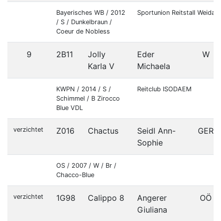
Bayerisches WB / 2012
Sportunion Reitstall Weidac
/ S / Dunkelbraun /
Coeur de Nobless
9
2B11
Jolly
Eder
W
Karla V
Michaela
KWPN / 2014 / S /
Reitclub ISODAEM
Schimmel / B Zirocco
Blue VDL
verzichtet
Z016
Chactus
Seidl Ann-
GER
Sophie
OS / 2007 / W / Br /
Chacco-Blue
verzichtet
1G98
Calippo 8
Angerer
OÖ
Giuliana