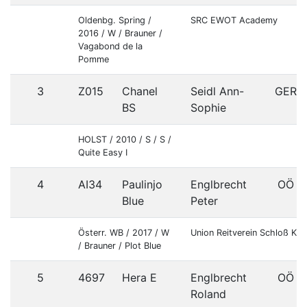
Oldenbg. Spring /
SRC EWOT Academy
2016 / W / Brauner /
Vagabond de la
Pomme
3
Z015
Chanel
Seidl Ann-
GER
BS
Sophie
HOLST / 2010 / S / S /
Quite Easy I
4
AI34
Paulinjo
Englbrecht
OÖ
Blue
Peter
Österr. WB / 2017 / W
Union Reitverein Schloß Ka
/ Brauner / Plot Blue
5
4697
Hera E
Englbrecht
OÖ
Roland