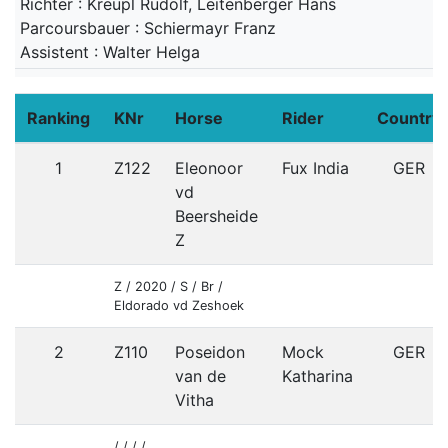
Richter : Kreupl Rudolf, Leitenberger Hans
Parcoursbauer : Schiermayr Franz
Assistent : Walter Helga
Ranking
KNr
Horse
Rider
Country
1
Z122
Eleonoor
Fux India
GER
vd
Beersheide
Z
Z / 2020 / S / Br /
Eldorado vd Zeshoek
2
Z110
Poseidon
Mock
GER
van de
Katharina
Vitha
/ / / /