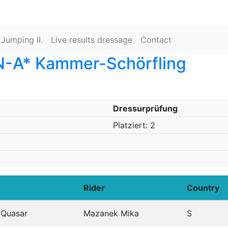
 Jumping II.
Live results dressage
Contact
-A* Kammer-Schörfling
Dressurprüfung
Platziert: 2
Rider
Country
 Quasar
Mazanek Mika
S