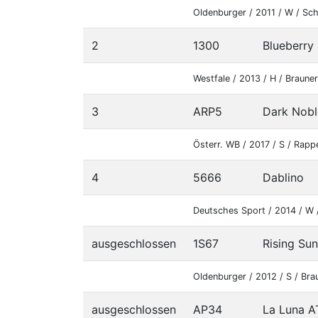
Oldenburger / 2011 / W / Sc
2
1300
Blueberry
Westfale / 2013 / H / Braune
3
ARP5
Dark Nobl
Österr. WB / 2017 / S / Rapp
4
5666
Dablino
Deutsches Sport / 2014 / W 
ausgeschlossen
1S67
Rising Su
Oldenburger / 2012 / S / Bra
ausgeschlossen
AP34
La Luna A