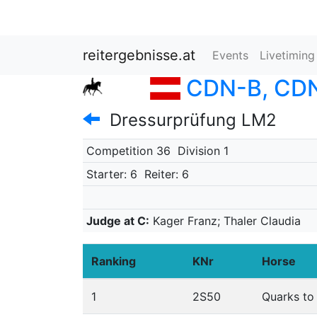
reitergebnisse.at
Events
Livetiming
CDN-B, CDN
Dressurprüfung LM2
Competition 36
Division 1
Starter: 6
Reiter: 6
Judge at C:
Kager Franz; Thaler Claudia
Ranking
KNr
Horse
1
2S50
Quarks to