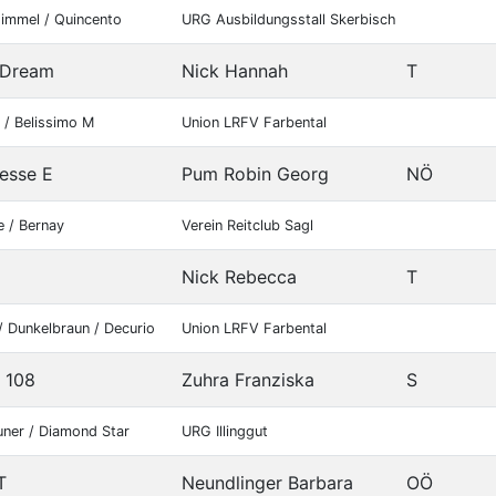
himmel / Quincento
URG Ausbildungsstall Skerbisch
 Dream
Nick Hannah
T
r / Belissimo M
Union LRFV Farbental
esse E
Pum Robin Georg
NÖ
e / Bernay
Verein Reitclub Sagl
Nick Rebecca
T
/ Dunkelbraun / Decurio
Union LRFV Farbental
n 108
Zuhra Franziska
S
uner / Diamond Star
URG Illinggut
T
Neundlinger Barbara
OÖ